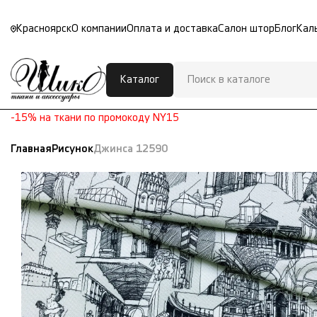
Красноярск
О компании
Оплата и доставка
Салон штор
Блог
Кал
Каталог
-15% на ткани по промокоду NY15
Главная
Рисунок
Джинса 12590