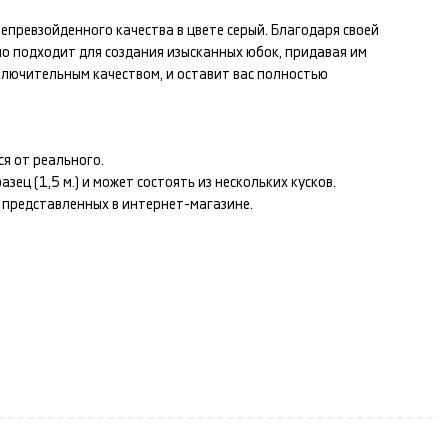
епревзойденного качества в цвете
серый
. Благодаря своей
но подходит для создания изысканных
юбок
, придавая им
лючительным качеством, и оставит вас полностью
я от реального.
ец (1,5 м.) и может состоять из нескольких кусков.
т представленных в интернет-магазине.