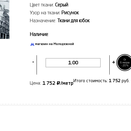
Цвет ткани:
Серый
Узор на ткани:
Рисунок
Назначение:
Ткани для юбок
Наличие
:
магазин на Молодежной
От
-
+
6 метров
-20%
Итого стоимость:
1 752
руб.
1 752
/метр
Цена:
Р