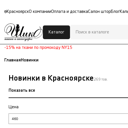
Красноярск
О компании
Оплата и доставка
Салон штор
Блог
Кал
Каталог
-15% на ткани по промокоду NY15
Главная
Новинки
Новинки в Красноярске
269 тов.
Показать все
Цена