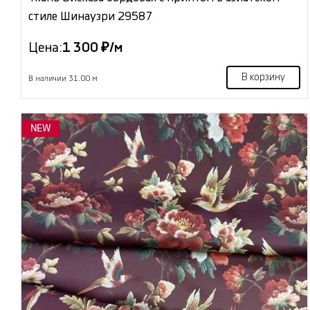
стиле Шинаузри 29587
Цена:
1 300 ₽/м
В корзину
В наличии 31.00 м
NEW