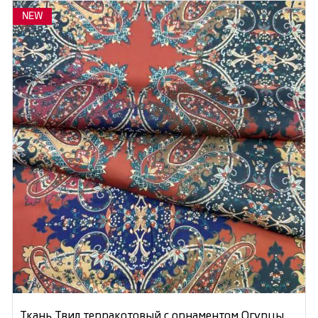
NEW
Ткань Твил терракотовый с орнаментом Огурцы