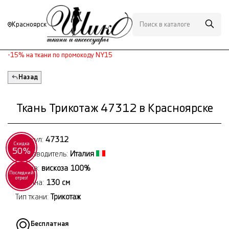
Красноярск
-15% на ткани по промокоду NY15
Назад
Ткань Трикотаж 47312 в Красноярске
Артикул:
47312
Скидка
50%
Производитель:
Италия
Состав:
вискоза 100%
Последний
отрез!
Ширина:
130 см
Тип ткани:
Трикотаж
Бесплатная