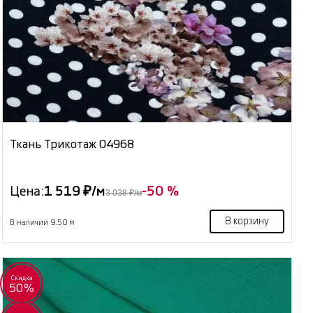
Ткань Трикотаж 04968
Цена:
1 519 ₽/м
-50 %
3 038 ₽/м
В корзину
В наличии 9.50 м
Скидка
50%