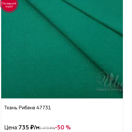
Последний
отрез!
Ткань Рибана 47731
Цена:
735 ₽/м
-50 %
1 470 ₽/м