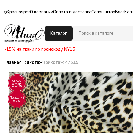
Красноярск
О компании
Оплата и доставка
Салон штор
Блог
Кал
Каталог
-15% на ткани по промокоду NY15
Главная
Трикотаж
Трикотаж 47315
Скидка
50%
Последний
отрез!