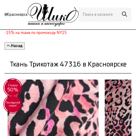
Красноярск
-15% на ткани по промокоду NY15
Назад
Ткань Трикотаж 47316 в Красноярске
Скидка
50%
Последний
отрез!