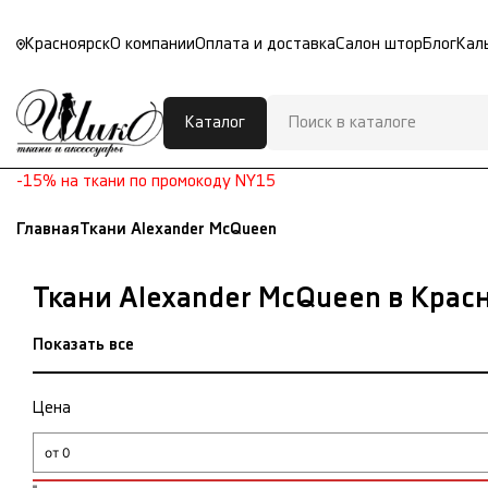
Красноярск
О компании
Оплата и доставка
Салон штор
Блог
Кал
Каталог
-15% на ткани по промокоду NY15
Главная
Ткани Alexander McQueen
Ткани Alexander McQueen в Крас
Показать все
Цена