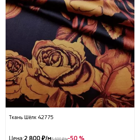
Ткань Шёлк 42775
Цена:
2 800 ₽/м
-50 %
5 600 ₽/м