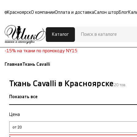
Красноярск
О компании
Оплата и доставка
Салон штор
Блог
Кал
Каталог
-15% на ткани по промокоду NY15
Главная
Ткань Cavalli
Ткань Cavalli в Красноярске
20 тов.
Показать все
Цена