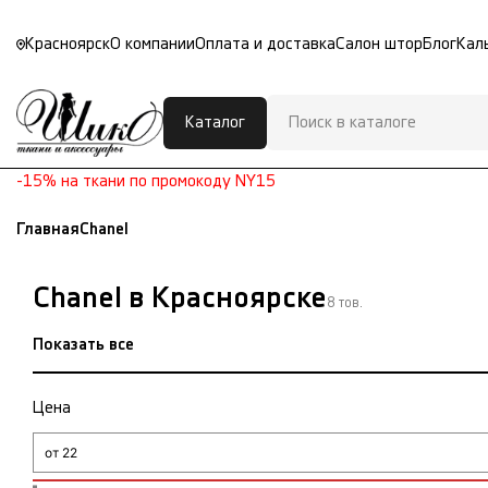
Красноярск
О компании
Оплата и доставка
Салон штор
Блог
Кал
Каталог
-15% на ткани по промокоду NY15
Главная
Chanel
Chanel в Красноярске
8 тов.
Показать все
Цена