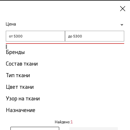
Красноярск
Цена
-15% на ткани по промокоду NY15
Главная
Ткань Gucci
Бренды
Ткань Gucci в Красноярске
Состав ткани
1 тов.
Тип ткани
Фильтр
Сортировка
Цвет ткани
Показать все
Узор на ткани
Назначение
Найдено:
1