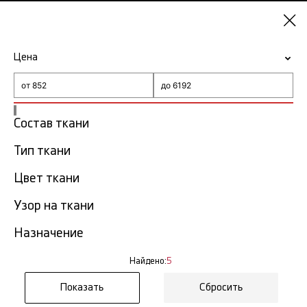
Красноярск
Цена
-15% на ткани по промокоду NY15
Главная
Ткань Pucci
Состав ткани
Ткань Pucci в Красноярске
Тип ткани
5 тов.
Цвет ткани
Фильтр
Сортировка
Узор на ткани
Показать все
Назначение
Найдено:
5
Сбросить