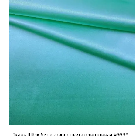
Ткань Шёлк бирюзового цвета однотонная 46639