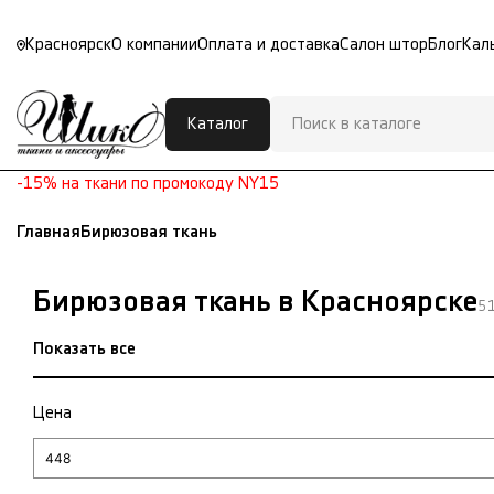
Красноярск
О компании
Оплата и доставка
Салон штор
Блог
Кал
Каталог
-15% на ткани по промокоду NY15
Главная
Бирюзовая ткань
Бирюзовая ткань в Красноярске
51
Показать все
Цена