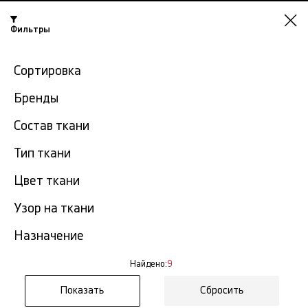
Фильтры
Красноярск
Сортировка
-15% на ткани по промокоду NY15
Бренды
Главная
Джинсовая ткань
Джинсовая ткань стрейч
Состав ткани
Джинсовая ткань стрейч в
Тип ткани
9
Красноярске
тов.
Цвет ткани
Фильтр
Сортировка
Узор на ткани
Показать все
Джинсовая ткань стрейч
Назначение
Найдено:
9
Сбросить