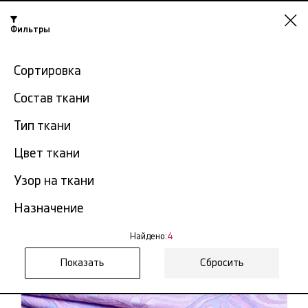
Фильтры
Красноярск
Сортировка
-15% на ткани по промокоду NY15
Состав ткани
Главная
Жаккард ткань
Ткань жаккард с рисунком
Тип ткани
Ткань жаккард с рисунком в
Цвет ткани
4
Красноярске
тов.
Узор на ткани
Фильтр
Сортировка
Назначение
Показать все
Ткань жаккард с рисунком
Найдено:
4
Сбросить