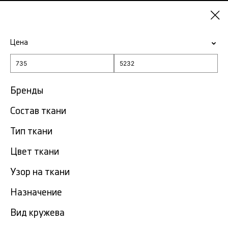
Красноярск
Цена
-15% на ткани по промокоду NY15
Главная
Ткань в клетку
Бренды
Состав ткани
Ткань в клетку в
34
Красноярске
тов.
Тип ткани
Фильтр
Сортировка
Цвет ткани
Показать все
Узор на ткани
Назначение
Скидка
50%
Вид кружева