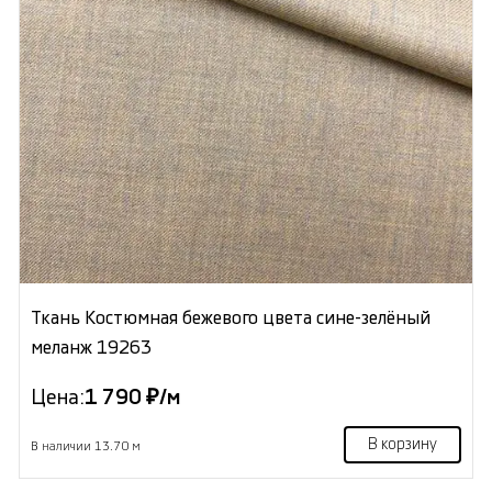
Ткань Костюмная бежевого цвета сине-зелёный
меланж 19263
Цена:
1 790 ₽/м
В корзину
В наличии 13.70 м