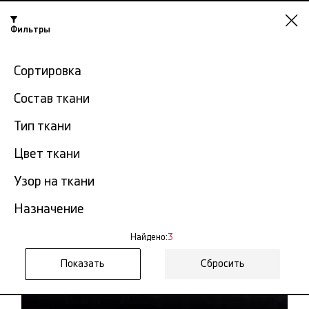
Фильтры
Красноярск
Сортировка
-15% на ткани по промокоду NY15
Состав ткани
Главная
Костюмные ткани
Костюмная ткань в клетку
Тип ткани
Костюмная ткань в клетку в
Цвет ткани
3
Красноярске
тов.
Узор на ткани
Фильтр
Сортировка
Назначение
Показать все
Костюмная ткань в клетку
Найдено:
3
Сбросить