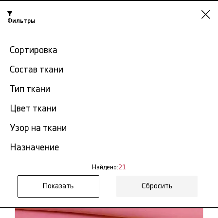
Фильтры
Красноярск
Сортировка
-15% на ткани по промокоду NY15
Состав ткани
Главная
Ткань креп
Креп стрейч
Тип ткани
Креп стрейч в
Цвет ткани
21
Красноярске
тов.
Узор на ткани
Фильтр
Сортировка
Назначение
Показать все
Креп стрейч
Найдено:
21
Сбросить