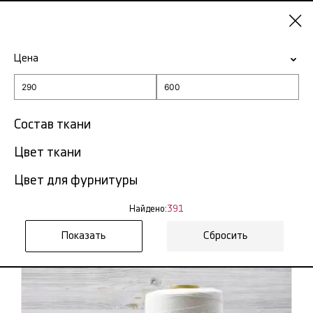
Красноярск
Цена
-15% на ткани по промокоду NY15
Главная
Нитки швейные
Состав ткани
Цвет ткани
Нитки швейные в
391
Красноярске
тов.
Цвет для фурнитуры
Фильтр
Сортировка
Найдено:
391
Показать все
Сбросить