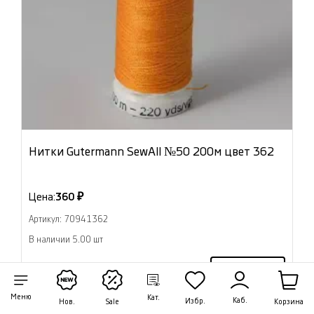
Нитки Gutermann SewAll №50 200м цвет 362
Цена:
360 ₽
Артикул: 70941362
В наличии 5.00 шт
В корзину
Меню
Кат.
Каб.
Избр.
Корзина
Нов.
Sale