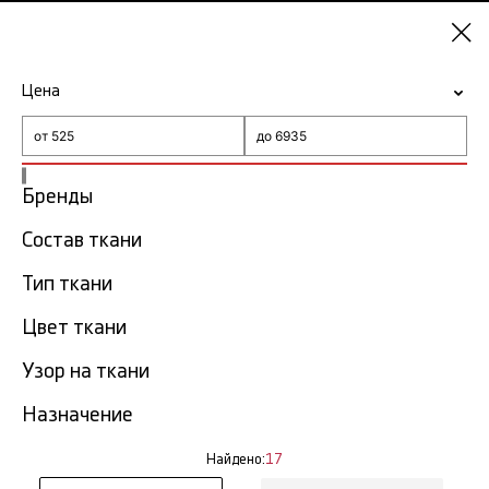
Красноярск
Цена
-15% на ткани по промокоду NY15
Главная
Ткань с платочным узором
Бренды
Ткань с платочным узором в
Состав ткани
17
Красноярске
тов.
Тип ткани
Фильтр
Сортировка
Цвет ткани
Показать все
Узор на ткани
NEW
Назначение
Найдено:
17