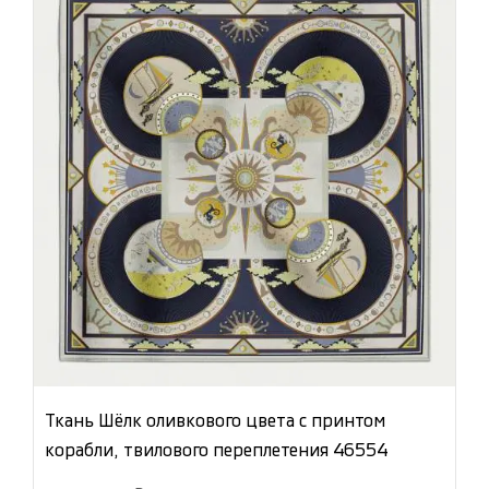
Ткань Шёлк оливкового цвета с принтом
корабли, твилового переплетения 46554