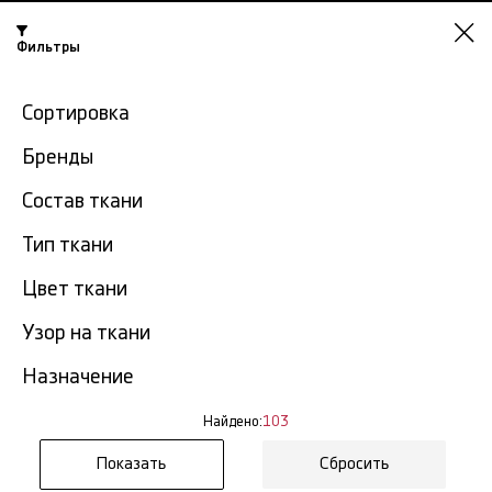
Фильтры
Красноярск
Сортировка
-15% на ткани по промокоду NY15
Бренды
Главная
Подкладочная ткань
Подкладочная ткань для шубы
Состав ткани
Подкладочная ткань для
Тип ткани
103
шубы в Красноярске
тов.
Цвет ткани
Фильтр
Сортировка
Узор на ткани
Показать все
Подкладочная ткань для шубы
Назначение
NEW
Найдено:
103
Сбросить