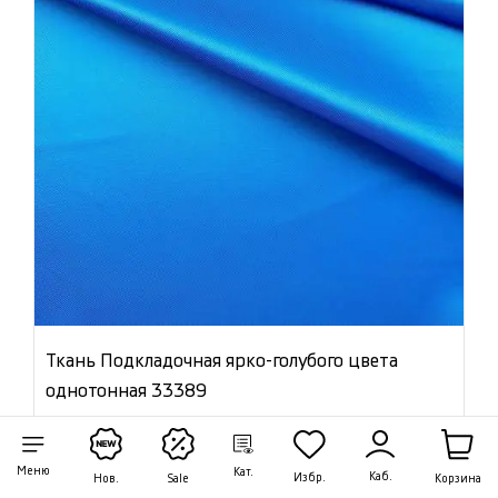
Ткань Подкладочная ярко-голубого цвета
однотонная 33389
Цена:
920 ₽/м
Меню
Артикул: 33389
Кат.
Каб.
Избр.
Корзина
Нов.
Sale