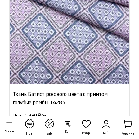
Ткань Батист розового цвета с принтом
голубые ромбы 14283
Цена:
1 380 ₽/м
Артикул: 14283
Меню
Кат.
Каб.
Избр.
Корзина
Нов.
Sale
В наличии 14.05 м