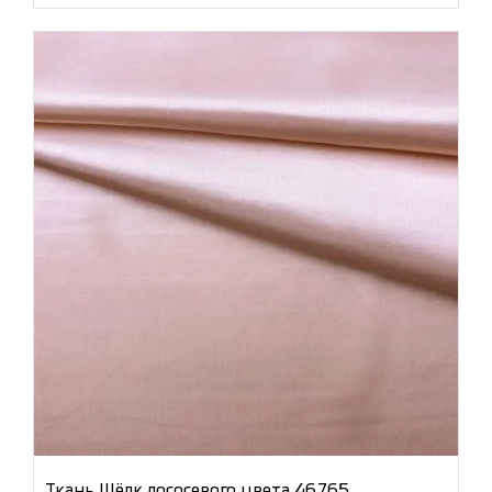
Ткань Шёлк лососевого цвета 46765