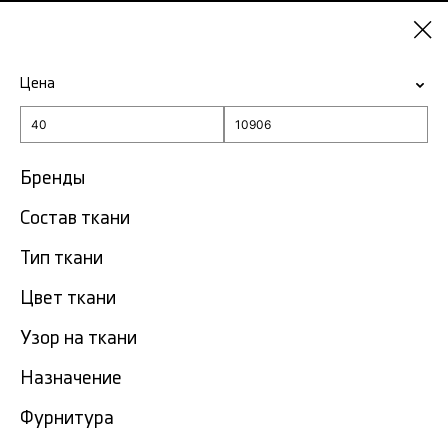
Красноярск
Цена
-15% на ткани по промокоду NY15
Главная
Розовая ткань
Бренды
Состав ткани
Розовая ткань в
236
Красноярске
тов.
Тип ткани
Фильтр
Сортировка
Цвет ткани
Показать все
Узор на ткани
NEW
Назначение
Фурнитура