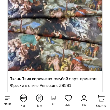
Ткань Твил коричнево-голубой с арт-принтом
Фрески в стиле Ренессанс 29581
Цена:
970 ₽/м
Артикул: 29581
Меню
Кат.
Каб.
Избр.
Корзина
Нов.
Sale