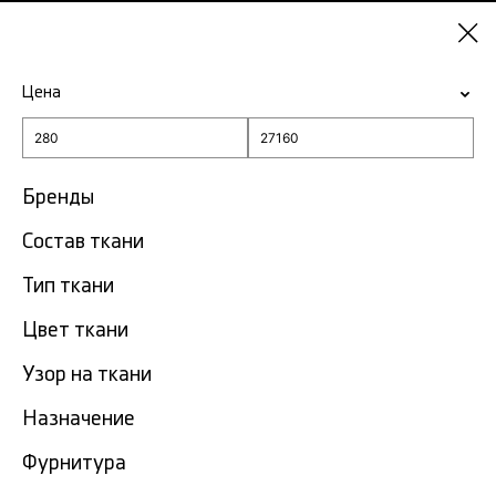
Красноярск
Цена
-15% на ткани по промокоду NY15
Главная
Ткань для юбки
Бренды
Состав ткани
Ткань для юбки в
1690
Красноярске
тов.
Тип ткани
Фильтр
Сортировка
Цвет ткани
Показать все
Узор на ткани
NEW
Назначение
Фурнитура