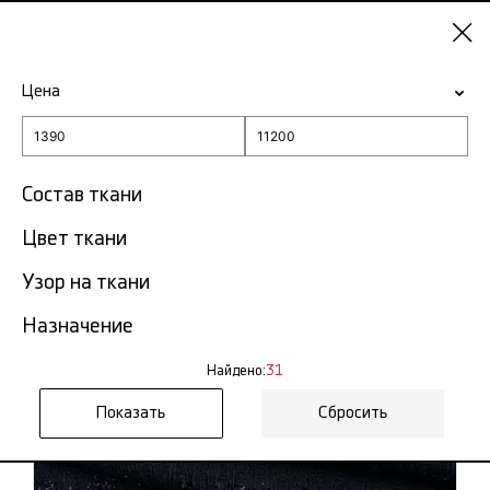
Красноярск
Цена
-15% на ткани по промокоду NY15
Главная
Ткань твид
Состав ткани
Цвет ткани
Ткань твид в Красноярске
31 тов.
Узор на ткани
Фильтр
Сортировка
Назначение
Показать все
Твид шанель
Найдено:
31
NEW
Сбросить